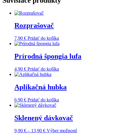
Súvisiace produkty
Rozprašovač
7,90
€
Pridať do košíka
Prírodná špongia lufa
4,90
€
Pridať do košíka
Aplikačná hubka
6,90
€
Pridať do košíka
Sklenený dávkovač
Price
Tento
9,90
€
–
13,90
€
Výber možností