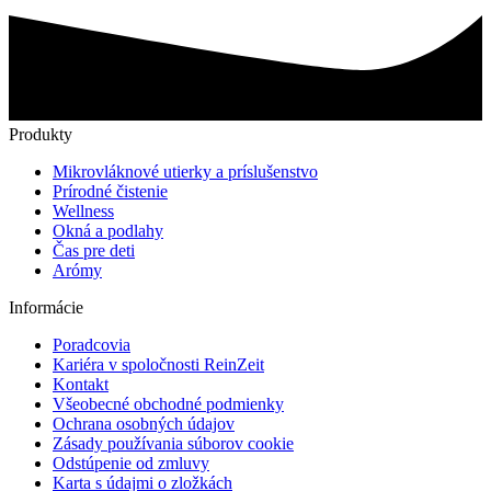
range:
produkt
9,90 €
má
through
viacero
13,90 €
variantov.
Možnosti
si
môžete
Produkty
vybrať
na
Mikrovláknové utierky a príslušenstvo
stránke
Prírodné čistenie
produktu.
Wellness
Okná a podlahy
Čas pre deti
Arómy
Informácie
Poradcovia
Kariéra v spoločnosti ReinZeit
Kontakt
Všeobecné obchodné podmienky
Ochrana osobných údajov
Zásady používania súborov cookie
Odstúpenie od zmluvy
Karta s údajmi o zložkách