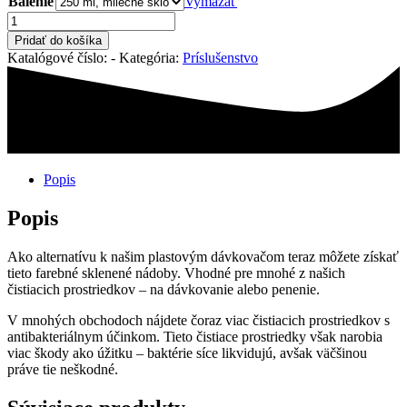
Balenie
Vymazať
množstvo
Sklenená
Pridať do košíka
napeňovacia
Katalógové číslo:
-
Kategória:
Príslušenstvo
fľaša
Popis
Popis
Ako alternatívu k našim plastovým dávkovačom teraz môžete získať
tieto farebné sklenené nádoby. Vhodné pre mnohé z našich
čistiacich prostriedkov – na dávkovanie alebo penenie.
V mnohých obchodoch nájdete čoraz viac čistiacich prostriedkov s
antibakteriálnym účinkom. Tieto čistiace prostriedky však narobia
viac škody ako úžitku – baktérie síce likvidujú, avšak väčšinou
práve tie neškodné.