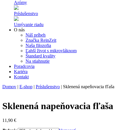
Arómy
Príslušenstvo
Umývanie riadu
O nás
Náš príbeh
Značka ReinZeit
Naša filozofia
Ľahší život s mikrovláknom
Štandard kvality
Na stiahnutie
Poradcovia
Kariéra
Kontakt
Domov
|
E-shop
|
Príslušenstvo
|
Sklenená napeňovacia fľaša
Sklenená napeňovacia fľaša
11,90
€