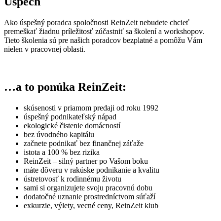
Úspech
Ako úspešný poradca spoločnosti ReinZeit nebudete chcieť
premeškať žiadnu príležitosť zúčastniť sa školení a workshopov.
Tieto školenia sú pre našich poradcov bezplatné a pomôžu Vám
nielen v pracovnej oblasti.
…a to ponúka ReinZeit:
skúsenosti v priamom predaji od roku 1992
úspešný podnikateľský nápad
ekologické čistenie domácností
bez úvodného kapitálu
začnete podnikať bez finančnej záťaže
istota a 100 % bez rizika
ReinZeit – silný partner po Vašom boku
máte dôveru v rakúske podnikanie a kvalitu
ústretovosť k rodinnému životu
sami si organizujete svoju pracovnú dobu
dodatočné uznanie prostredníctvom súťaží
exkurzie, výlety, vecné ceny, ReinZeit klub