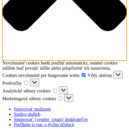
Nevyhnutné cookies budú použité automaticky, ostatné cookies
môžete buď povoliť nižšie alebo prispôsobiť ich nastavenia.
Cookies
Cookies nevyhnutné pre fungovanie webu
Vždy aktívny
nevyhnutné
Predvoľby
Predvoľby
pre
Analytické
fungovanie
Analytické súbory cookies
súbory
webu
Marketingové
Marketingové súbory cookies
cookies
súbory
cookies
Spravovať možnosti
Správa služieb
Spravovať {vendor_count} dodávateľov
Prečítajte si viac o týchto účeloch