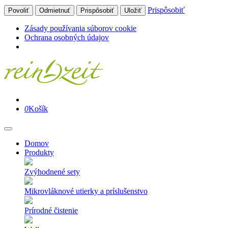
Prispôsobiť
Povoliť
Odmietnuť
Prispôsobiť
Uložiť
Zásady používania súborov cookie
Ochrana osobných údajov
0
Košík
Domov
Produkty
Zvýhodnené sety
Mikrovláknové utierky a príslušenstvo
Prírodné čistenie