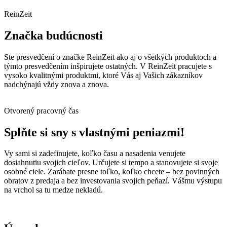
ReinZeit
Značka budúcnosti
Ste presvedčení o značke ReinZeit ako aj o všetkých produktoch a
týmto presvedčením inšpirujete ostatných. V ReinZeit pracujete s
vysoko kvalitnými produktmi, ktoré Vás aj Vašich zákazníkov
nadchýnajú vždy znova a znova.
Otvorený pracovný čas
Splňte si sny s vlastnými peniazmi!
Vy sami si zadefinujete, koľko času a nasadenia venujete
dosiahnutiu svojich cieľov. Určujete si tempo a stanovujete si svoje
osobné ciele. Zarábate presne toľko, koľko chcete – bez povinných
obratov z predaja a bez investovania svojich peňazí. Vášmu výstupu
na vrchol sa tu medze nekladú.