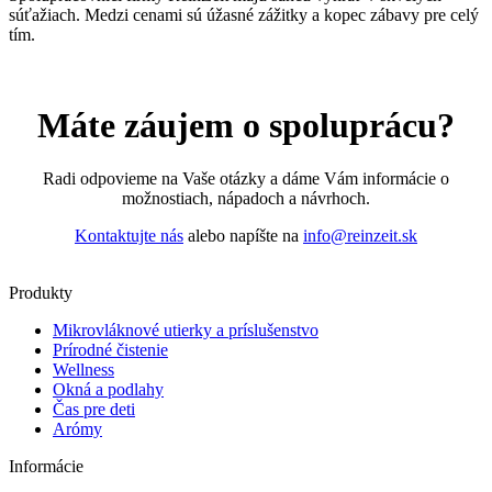
súťažiach. Medzi cenami sú úžasné zážitky a kopec zábavy pre celý
tím.
Máte záujem o spoluprácu?
Radi odpovieme na Vaše otázky a dáme Vám informácie o
možnostiach, nápadoch a návrhoch.
Kontaktujte nás
alebo napíšte na
info@reinzeit.sk
Produkty
Mikrovláknové utierky a príslušenstvo
Prírodné čistenie
Wellness
Okná a podlahy
Čas pre deti
Arómy
Informácie