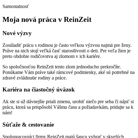
Samostatnosť
Moja nová práca v ReinZeit
Nové výzvy
Zosúladiť prácu s rodinou je často veľkou výzvou najmä pre ženy.
Práve na nich stojí veľká časť starostlivosti o deti. Pre veľa žien je
preto obdobie rodičovstva aj zlomom v ich kariére.
So spoločnosťou ReinZeit tento zlom jednoducho prekročíte.
Ponúkame Vám práve také rámcové podmienky, aké sú potrebné na
zdravé zvládnutie rodiny a práce.
Kariéra na čiastočný úväzok
Ak ste si už dávnejšie priali zmenu, urobiť niečo pre seba či nájsť si
prácu, ktorá sa prispôsobí Vášmu času a požiadavkám, pridajte sa k
nám!
Súťaže & cestovanie
Spolupracovníci firmy ReinZeit majú šancu vyhrať v skvelých