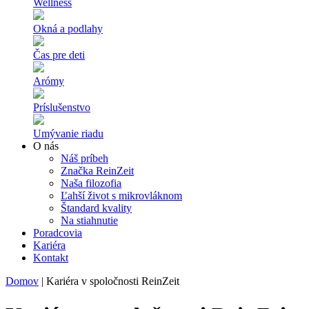
Wellness
Okná a podlahy
Čas pre deti
Arómy
Príslušenstvo
Umývanie riadu
O nás
Náš príbeh
Značka ReinZeit
Naša filozofia
Ľahší život s mikrovláknom
Štandard kvality
Na stiahnutie
Poradcovia
Kariéra
Kontakt
Domov
|
Kariéra v spoločnosti ReinZeit