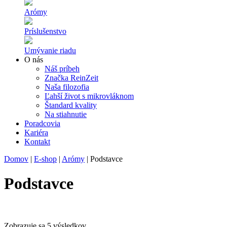
Arómy
Príslušenstvo
Umývanie riadu
O nás
Náš príbeh
Značka ReinZeit
Naša filozofia
Ľahší život s mikrovláknom
Štandard kvality
Na stiahnutie
Poradcovia
Kariéra
Kontakt
Domov
|
E-shop
|
Arómy
|
Podstavce
Podstavce
Zobrazuje sa 5 výsledkov