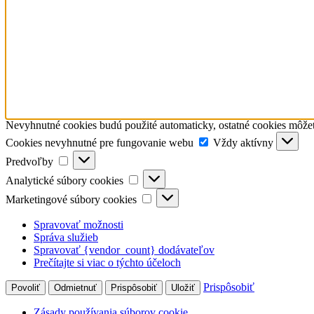
Nevyhnutné cookies budú použité automaticky, ostatné cookies môžete
Cookies
Cookies nevyhnutné pre fungovanie webu
Vždy aktívny
nevyhnutné
Predvoľby
Predvoľby
pre
Analytické
fungovanie
Analytické súbory cookies
súbory
webu
Marketingové
Marketingové súbory cookies
cookies
súbory
cookies
Spravovať možnosti
Správa služieb
Spravovať {vendor_count} dodávateľov
Prečítajte si viac o týchto účeloch
Prispôsobiť
Povoliť
Odmietnuť
Prispôsobiť
Uložiť
Zásady používania súborov cookie