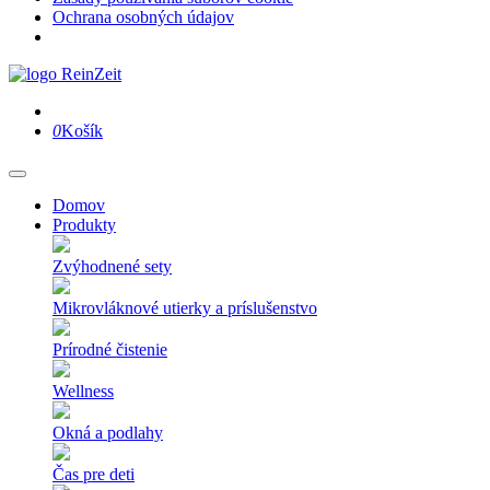
Ochrana osobných údajov
0
Košík
Domov
Produkty
Zvýhodnené sety
Mikrovláknové utierky a príslušenstvo
Prírodné čistenie
Wellness
Okná a podlahy
Čas pre deti